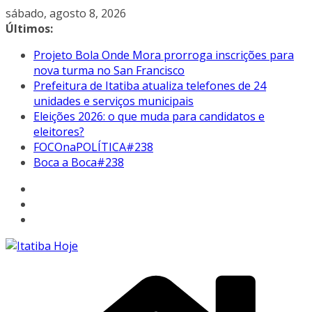
Pular
sábado, agosto 8, 2026
para
Últimos:
o
Projeto Bola Onde Mora prorroga inscrições para
conteúdo
nova turma no San Francisco
Prefeitura de Itatiba atualiza telefones de 24
unidades e serviços municipais
Eleições 2026: o que muda para candidatos e
eleitores?
FOCOnaPOLÍTICA#238
Boca a Boca#238