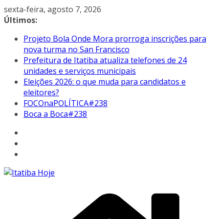
Pular
sexta-feira, agosto 7, 2026
para
Últimos:
o
Projeto Bola Onde Mora prorroga inscrições para
conteúdo
nova turma no San Francisco
Prefeitura de Itatiba atualiza telefones de 24
unidades e serviços municipais
Eleições 2026: o que muda para candidatos e
eleitores?
FOCOnaPOLÍTICA#238
Boca a Boca#238