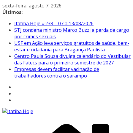
Pular
sexta-feira, agosto 7, 2026
para
Últimos:
o
Itatiba Hoje #238 – 07 a 13/08/2026
conteúdo
STJ condena ministro Marco Buzzi a perda de cargo
por crimes sexuais
USF em Ação leva serviços gratuitos de saúde, bem-
estar e cidadania para Bragança Paulista
Centro Paula Souza divulga calendário do Vestibular
das Fatecs para o primeiro semestre de 2027
Empresas devem facilitar vacinação de
trabalhadores contra o sarampo