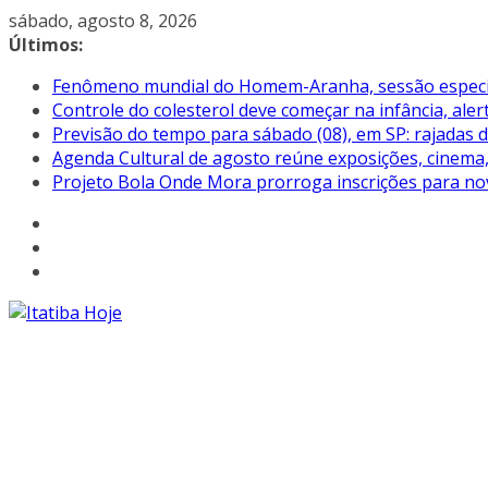
Pular
sábado, agosto 8, 2026
para
Últimos:
o
Fenômeno mundial do Homem-Aranha, sessão especial 
conteúdo
Controle do colesterol deve começar na infância, aler
Previsão do tempo para sábado (08), em SP: rajadas 
Agenda Cultural de agosto reúne exposições, cinema, 
Projeto Bola Onde Mora prorroga inscrições para no