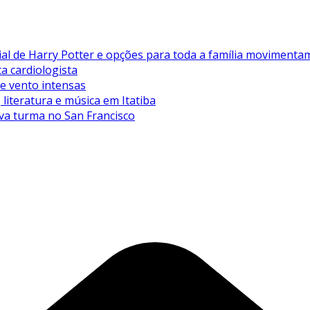
de Harry Potter e opções para toda a família movimentam 
ta cardiologista
de vento intensas
literatura e música em Itatiba
va turma no San Francisco