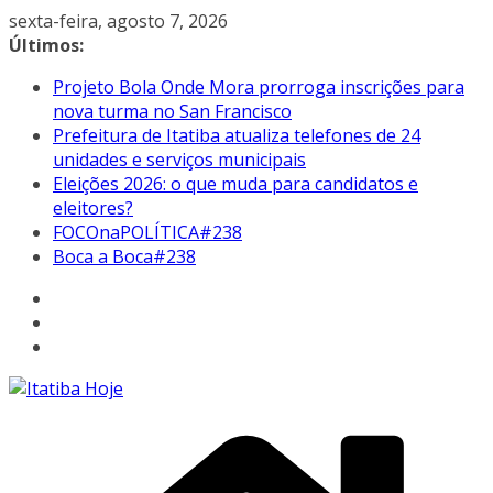
Pular
sexta-feira, agosto 7, 2026
para
Últimos:
o
Projeto Bola Onde Mora prorroga inscrições para
conteúdo
nova turma no San Francisco
Prefeitura de Itatiba atualiza telefones de 24
unidades e serviços municipais
Eleições 2026: o que muda para candidatos e
eleitores?
FOCOnaPOLÍTICA#238
Boca a Boca#238