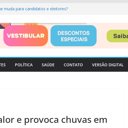
ue muda para candidatos e eleitores?
 para sábado (08), em SP: rajadas de
e agosto reúne exposições, cinema,
 em Itatiba
 Mora prorroga inscrições para nova
cisco
ba atualiza telefones de 24 unidades e
s
TES
POLÍTICA
SAÚDE
CONTATO
VERSÃO DIGITAL
calor e provoca chuvas em