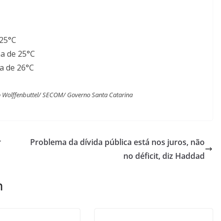
 25°C
ma de 25°C
a de 26°C
do Wolffenbuttel/ SECOM/ Governo Santa Catarina
r
Problema da dívida pública está nos juros, não
no déficit, diz Haddad
m