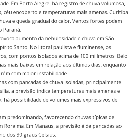
idade. Em Porto Alegre, há registro de chuva volumosa,
, céu encoberto e temperaturas mais amenas. Curitiba
uva e queda gradual do calor. Ventos fortes podem
do Paraná.
provoca aumento da nebulosidade e chuva em São
pírito Santo. No litoral paulista e fluminense, os
s, com pontos isolados acima de 100 milímetros. Belo
as mais baixas em relação aos últimos dias, enquanto
orém com maior instabilidade.
mas com pancadas de chuva isoladas, principalmente
ília, a previsão indica temperaturas mais amenas e
, há possibilidade de volumes mais expressivos de
uam predominando, favorecendo chuvas típicas de
m Roraima. Em Manaus, a previsão é de pancadas ao
o dos 30 graus Celsius.