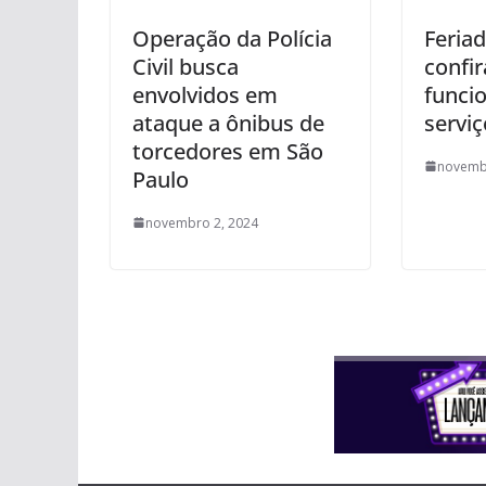
Operação da Polícia
Feriad
Civil busca
confir
envolvidos em
funci
ataque a ônibus de
serviç
torcedores em São
novemb
Paulo
novembro 2, 2024