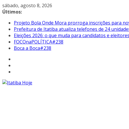
Pular
sábado, agosto 8, 2026
para
Últimos:
o
Projeto Bola Onde Mora prorroga inscrições para no
conteúdo
Prefeitura de Itatiba atualiza telefones de 24 unidade
Eleições 2026: o que muda para candidatos e eleitore
FOCOnaPOLÍTICA#238
Boca a Boca#238