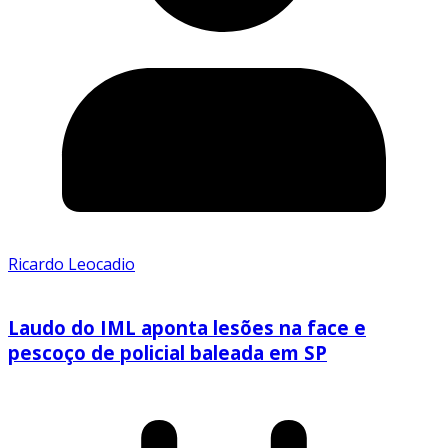
Ricardo Leocadio
Laudo do IML aponta lesões na face e
pescoço de policial baleada em SP