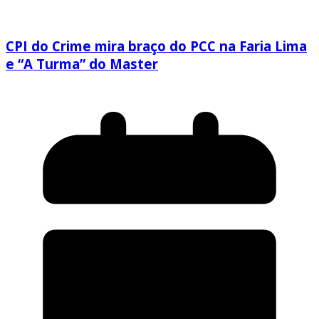
CPI do Crime mira braço do PCC na Faria Lima
e “A Turma” do Master