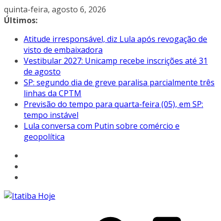
Pular
quinta-feira, agosto 6, 2026
para
Últimos:
o
Atitude irresponsável, diz Lula após revogação de
conteúdo
visto de embaixadora
Vestibular 2027: Unicamp recebe inscrições até 31
de agosto
SP: segundo dia de greve paralisa parcialmente três
linhas da CPTM
Previsão do tempo para quarta-feira (05), em SP:
tempo instável
Lula conversa com Putin sobre comércio e
geopolítica