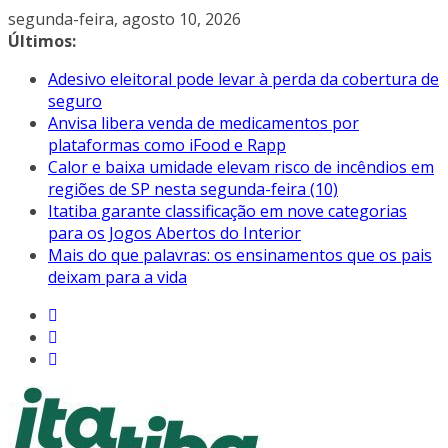
Pular
segunda-feira, agosto 10, 2026
para
Últimos:
o
Adesivo eleitoral pode levar à perda da cobertura de
conteúdo
seguro
Anvisa libera venda de medicamentos por
plataformas como iFood e Rapp
Calor e baixa umidade elevam risco de incêndios em
regiões de SP nesta segunda-feira (10)
Itatiba garante classificação em nove categorias
para os Jogos Abertos do Interior
Mais do que palavras: os ensinamentos que os pais
deixam para a vida