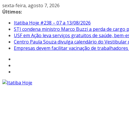
Pular
sexta-feira, agosto 7, 2026
para
Últimos:
o
Itatiba Hoje #238 – 07 a 13/08/2026
conteúdo
STJ condena ministro Marco Buzzi a perda de cargo p
USF em Ação leva serviços gratuitos de saúde, bem-es
Centro Paula Souza divulga calendário do Vestibular
Empresas devem facilitar vacinação de trabalhadore