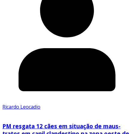
Ricardo Leocadio
PM resgata 12 cães em situação de maus-
tratos em canil clandestino na zona oeste de