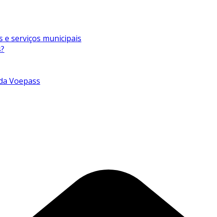
s e serviços municipais
s?
 da Voepass