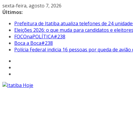
Pular
sexta-feira, agosto 7, 2026
para
Últimos:
o
Prefeitura de Itatiba atualiza telefones de 24 unidade
conteúdo
Eleições 2026: o que muda para candidatos e eleitore
FOCOnaPOLÍTICA#238
Boca a Boca#238
Polícia Federal indicia 16 pessoas por queda de avião