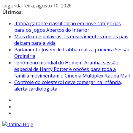
Pular
segunda-feira, agosto 10, 2026
para
Últimos:
o
Itatiba garante classificação em nove categorias
conteúdo
para os Jogos Abertos do Interior
Mais do que palavras: os ensinamentos que os pais
deixam para a vida
Parlamento Jovem de Itatiba realiza primeira Sessão
Ordinária
Fenômeno mundial do Homem-Aranha, sessão
especial de Harry Potter e opções para toda a
família movimentam o Cinema Multiplex Itatiba Mall
Controle do colesterol deve começar na infância,
alerta cardiologista