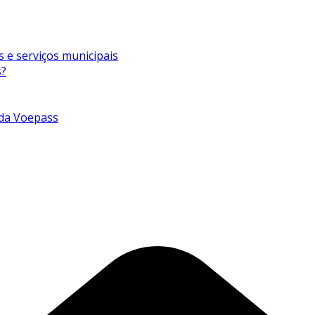
s e serviços municipais
s?
 da Voepass