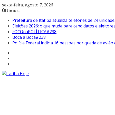
Pular
sexta-feira, agosto 7, 2026
para
Últimos:
o
Prefeitura de Itatiba atualiza telefones de 24 unidade
conteúdo
Eleições 2026: o que muda para candidatos e eleitore
FOCOnaPOLÍTICA#238
Boca a Boca#238
Polícia Federal indicia 16 pessoas por queda de avião