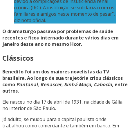
devido a complicações de insuficiência renal
crônica (IRC). A instituição se solidariza com os
familiares e amigos neste momento de pesar”,
diz nota oficial.
O dramaturgo passava por problemas de saúde
recentes e ficou internado durante vários dias em
janeiro deste ano no mesmo Hcor.
Clássicos
Benedito foi um dos maiores novelistas da TV
brasileira. Ao longo de sua trajetória criou clássicos
como
Pantanal
,
Renascer
,
Sinhá Moça
,
Cabocla
, entre
outros.
Ele nasceu no dia 17 de abril de 1931, na cidade de Gália,
no interior de São Paulo.
Já adulto, se mudou para a capital paulista onde
trabalhou como comerciante e também em banco. Em