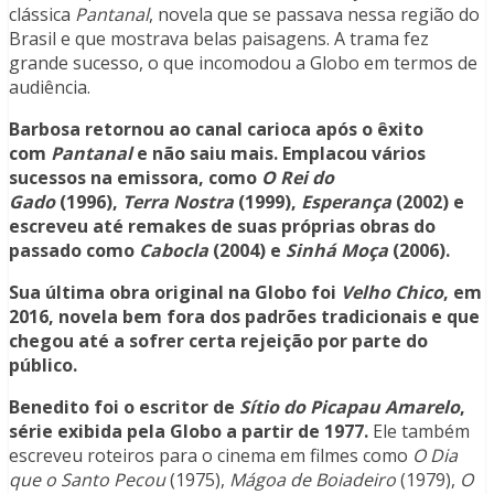
clássica
Pantanal
, novela que se passava nessa região do
Brasil e que mostrava belas paisagens. A trama fez
grande sucesso, o que incomodou a Globo em termos de
audiência.
Barbosa retornou ao canal carioca após o êxito
com
Pantanal
e não saiu mais. Emplacou vários
sucessos na emissora, como
O Rei do
Gado
(1996),
Terra Nostra
(1999),
Esperança
(2002) e
escreveu até remakes de suas próprias obras do
passado como
Cabocla
(2004) e
Sinhá Moça
(2006).
Sua última obra original na Globo foi
Velho Chico
, em
2016, novela bem fora dos padrões tradicionais e que
chegou até a sofrer certa rejeição por parte do
público.
Benedito foi o escritor de
Sítio do Picapau Amarelo
,
série exibida pela Globo a partir de 1977.
Ele também
escreveu roteiros para o cinema em filmes como
O Dia
que o Santo Pecou
(1975),
Mágoa de Boiadeiro
(1979),
O