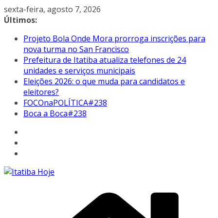
Pular
sexta-feira, agosto 7, 2026
para
Últimos:
o
Projeto Bola Onde Mora prorroga inscrições para
conteúdo
nova turma no San Francisco
Prefeitura de Itatiba atualiza telefones de 24
unidades e serviços municipais
Eleições 2026: o que muda para candidatos e
eleitores?
FOCOnaPOLÍTICA#238
Boca a Boca#238