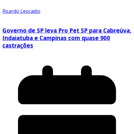
Ricardo Leocadio
Governo de SP leva Pro Pet SP para Cabreúva,
Indaiatuba e Campinas com quase 900
castrações