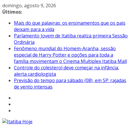
Pular
domingo, agosto 9, 2026
para
Últimos:
o
Mais do que palavras: os ensinamentos que os pais
conteúdo
deixam para a vida
Parlamento Jovem de Itatiba realiza primeira Sessão
Ordinária
Fenômeno mundial do Homem-Aranha, sessão
especial de Harry Potter e opções para toda a
família movimentam o Cinema Multiplex Itatiba Mall
Controle do colesterol deve começar na infância,
alerta cardiologista
Previsão do tempo para sábado (08), em SP: rajadas
de vento intensas