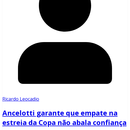
Ricardo Leocadio
Ancelotti garante que empate na
estreia da Copa não abala confiança