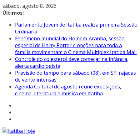
Pular
sábado, agosto 8, 2026
para
Últimos:
o
Parlamento Jovem de Itatiba realiza primeira Sessão
conteúdo
Ordinária
Fenômeno mundial do Homem-Aranha, sessão
especial de Harry Potter e opções para toda a
família movimentam o Cinema Multiplex Itatiba Mall
Controle do colesterol deve começar na infância,
alerta cardiologista
Previsão do tempo para sábado (08), em SP: rajadas
de vento intensas
Agenda Cultural de agosto reúne exposições,
cinema, literatura e música em Itatiba