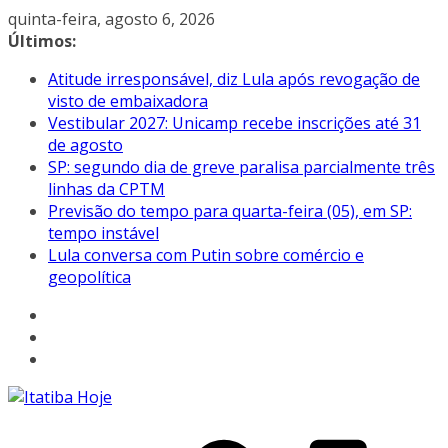
Pular
quinta-feira, agosto 6, 2026
para
Últimos:
o
Atitude irresponsável, diz Lula após revogação de
conteúdo
visto de embaixadora
Vestibular 2027: Unicamp recebe inscrições até 31
de agosto
SP: segundo dia de greve paralisa parcialmente três
linhas da CPTM
Previsão do tempo para quarta-feira (05), em SP:
tempo instável
Lula conversa com Putin sobre comércio e
geopolítica