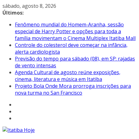
Pular
sábado, agosto 8, 2026
para
Últimos:
o
Fenômeno mundial do Homem-Aranha, sessão
conteúdo
especial de Harry Potter e opções para toda a
família movimentam o Cinema Multiplex Itatiba Mall
Controle do colesterol deve começar na infância,
alerta cardiologista
Previsão do tempo para sábado (08), em SP: rajadas
de vento intensas
Agenda Cultural de agosto reúne exposições,
cinema, literatura e música em Itatiba
Projeto Bola Onde Mora prorroga inscrições para
nova turma no San Francisco