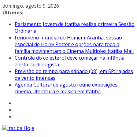
Pular
domingo, agosto 9, 2026
para
Últimos:
o
Parlamento Jovem de Itatiba realiza primeira Sessão
conteúdo
Ordinária
Fenômeno mundial do Homem-Aranha, sessão
especial de Harry Potter e opções para toda a
família movimentam o Cinema Multiplex Itatiba Mall
Controle do colesterol deve começar na infância,
alerta cardiologista
Previsão do tempo para sábado (08), em SP: rajadas
de vento intensas
Agenda Cultural de agosto reúne exposições,
cinema, literatura e música em Itatiba