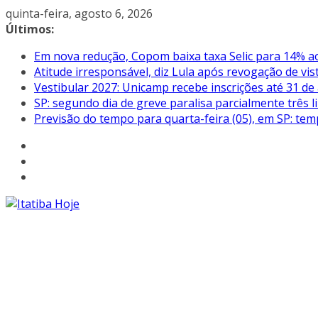
Pular
quinta-feira, agosto 6, 2026
para
Últimos:
o
Em nova redução, Copom baixa taxa Selic para 14% a
conteúdo
Atitude irresponsável, diz Lula após revogação de vi
Vestibular 2027: Unicamp recebe inscrições até 31 de
SP: segundo dia de greve paralisa parcialmente três
Previsão do tempo para quarta-feira (05), em SP: tem