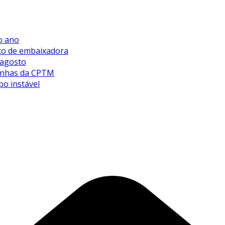
o ano
sto de embaixadora
 agosto
 linhas da CPTM
po instável