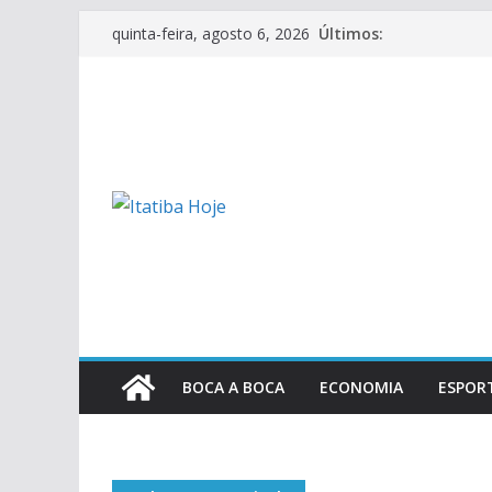
Pular
Últimos:
quinta-feira, agosto 6, 2026
para
o
conteúdo
BOCA A BOCA
ECONOMIA
ESPOR