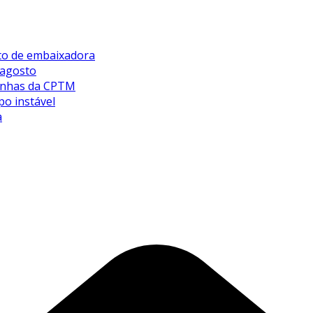
sto de embaixadora
 agosto
 linhas da CPTM
po instável
a