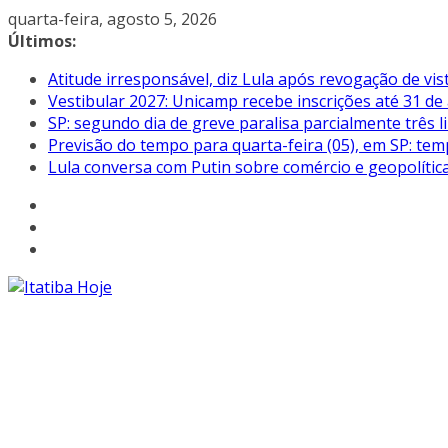
Pular
quarta-feira, agosto 5, 2026
para
Últimos:
o
Atitude irresponsável, diz Lula após revogação de vi
conteúdo
Vestibular 2027: Unicamp recebe inscrições até 31 de
SP: segundo dia de greve paralisa parcialmente três
Previsão do tempo para quarta-feira (05), em SP: tem
Lula conversa com Putin sobre comércio e geopolític