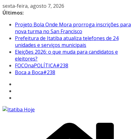
Pular
sexta-feira, agosto 7, 2026
para
Últimos:
o
Projeto Bola Onde Mora prorroga inscrições para
conteúdo
nova turma no San Francisco
Prefeitura de Itatiba atualiza telefones de 24
unidades e serviços municipais
Eleições 2026: o que muda para candidatos e
eleitores?
FOCOnaPOLÍTICA#238
Boca a Boca#238