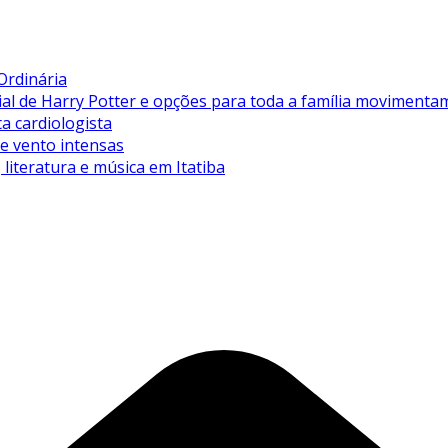
Ordinária
de Harry Potter e opções para toda a família movimentam 
ta cardiologista
de vento intensas
literatura e música em Itatiba