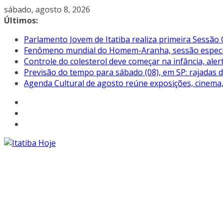
Pular
sábado, agosto 8, 2026
para
Últimos:
o
Parlamento Jovem de Itatiba realiza primeira Sessão 
conteúdo
Fenômeno mundial do Homem-Aranha, sessão especial 
Controle do colesterol deve começar na infância, aler
Previsão do tempo para sábado (08), em SP: rajadas 
Agenda Cultural de agosto reúne exposições, cinema, 