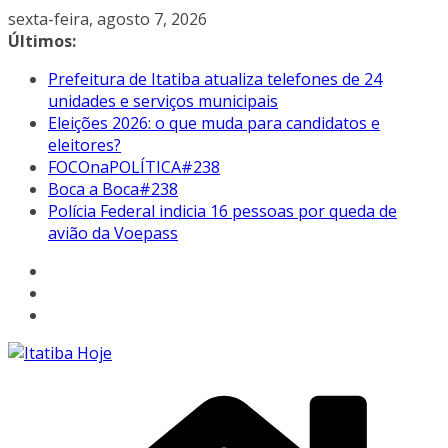
Pular
sexta-feira, agosto 7, 2026
para
Últimos:
o
Prefeitura de Itatiba atualiza telefones de 24
conteúdo
unidades e serviços municipais
Eleições 2026: o que muda para candidatos e
eleitores?
FOCOnaPOLÍTICA#238
Boca a Boca#238
Polícia Federal indicia 16 pessoas por queda de
avião da Voepass