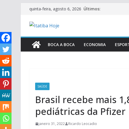
Pular
Últimos:
quinta-feira, agosto 6, 2026
para
o
conteúdo
BOCA A BOCA
ECONOMIA
ESPOR
SAÚDE
Brasil recebe mais 1
pediátricas da Pfizer
janeiro 31, 2022
Ricardo Leocadio