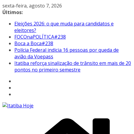
Pular
sexta-feira, agosto 7, 2026
para
Últimos:
o
Eleições 2026: o que muda para candidatos e
conteúdo
eleitores?
FOCOnaPOLÍTICA#238
Boca a Boca#238
Polícia Federal indicia 16 pessoas por queda de
avião da Voepass
Itatiba reforça sinalização de trânsito em mais de 20
pontos no primeiro semestre