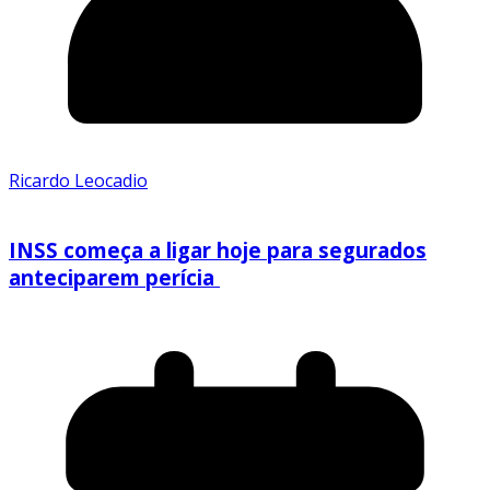
Ricardo Leocadio
INSS começa a ligar hoje para segurados
anteciparem perícia