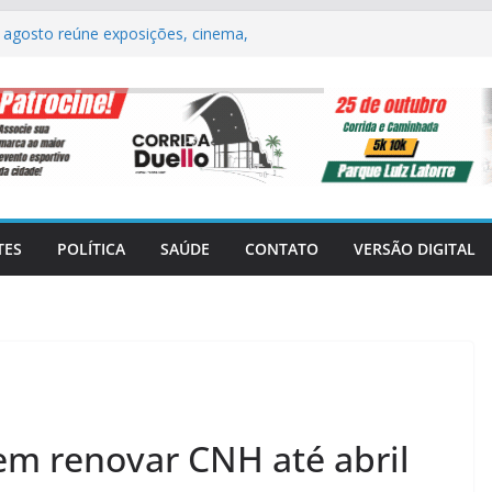
e agosto reúne exposições, cinema,
 em Itatiba
e Itatiba realiza primeira Sessão
 do Homem-Aranha, sessão especial de
ções para toda a família movimentam o
atiba Mall
erol deve começar na infância, alerta
 para sábado (08), em SP: rajadas de
TES
POLÍTICA
SAÚDE
CONTATO
VERSÃO DIGITAL
em renovar CNH até abril