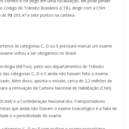
 correto e for pego em uma fiscalização, ele pode perder
 Código de Trânsito Brasileiro (CTB), dirigir com a CNH
a de R$ 293,47 e sete pontos na carteira.
ertence às categorias C, D ou E precisará marcar um exame
 exame voltou a ser obrigatório no Brasil.
xicologia (ABTox), junto aos departamentos de Trânsito
s das categorias C, D e E ainda não haviam feito o exame
sado. Além disso, aponta o estudo, cerca de 2,2 milhões de
para a renovação da Carteira Nacional de Habilitação (CNH).
(ABCAM) e a Confederação Nacional dos Transportadores
stas que ainda não fizeram o exame toxicológico é a falta de
dade e a periodicidade do exame.
 categorias C, D ou E sem realizar o exame toxicológico