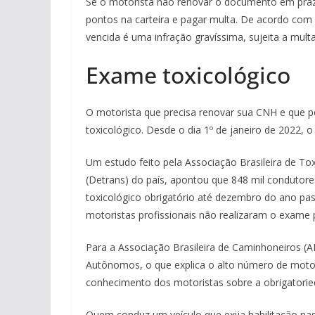
Se o motorista não renovar o documento em prazo
pontos na carteira e pagar multa. De acordo com o
vencida é uma infração gravíssima, sujeita a mult
Exame toxicológico
O motorista que precisa renovar sua CNH e que p
toxicológico. Desde o dia 1º de janeiro de 2022, o
Um estudo feito pela Associação Brasileira de To
(Detrans) do país, apontou que 848 mil condutore
toxicológico obrigatório até dezembro do ano pas
motoristas profissionais não realizaram o exame 
Para a Associação Brasileira de Caminhoneiros 
Autônomos, o que explica o alto número de motori
conhecimento dos motoristas sobre a obrigatorie
Quem conduz um veículo que exija habilitação nas