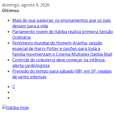
Pular
domingo, agosto 9, 2026
para
Últimos:
o
Mais do que palavras: os ensinamentos que os pais
conteúdo
deixam para a vida
Parlamento Jovem de Itatiba realiza primeira Sessão
Ordinária
Fenômeno mundial do Homem-Aranha, sessão
especial de Harry Potter e opções para toda a
família movimentam o Cinema Multiplex Itatiba Mall
Controle do colesterol deve começar na infância,
alerta cardiologista
Previsão do tempo para sábado (08), em SP: rajadas
de vento intensas