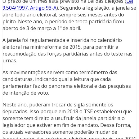
O prazo de um mês está previsto na Lei das Eleições (
Lei
9.504/1997, Artigo 93-A
). Segundo a legislação, a janela se
abre todo ano eleitoral, sempre seis meses antes do
pleito. Neste ano, o período de troca partidária ficou
aberto de 3 de março a 1º de abril.
A janela foi regulamentada e inserida no calendário
eleitoral na minirreforma de 2015, para permitir a
reacomodação das forças partidárias antes do teste nas
urnas.
As movimentações servem como termômetro das
candidaturas, indicando qual a leitura que cada
parlamentar faz do panorama eleitoral e das pesquisas
de intenção de voto.
Neste ano, puderam trocar de sigla somente os
deputados. Isso porque em 2018 o TSE estabeleceu que
somente tem direito a usufruir da janela partidária o
legislador que estiver em fim de mandato. Dessa forma,
os atuais vereadores somente poderão mudar de
legenda antes das próximas eleições municipais, em 2024.