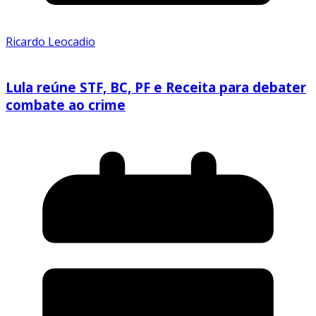
Ricardo Leocadio
Lula reúne STF, BC, PF e Receita para debater
combate ao crime