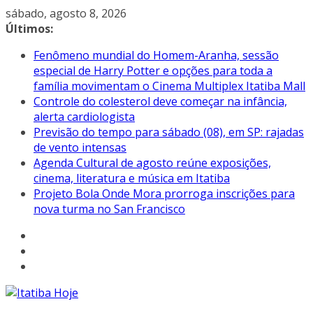
Pular
sábado, agosto 8, 2026
para
Últimos:
o
Fenômeno mundial do Homem-Aranha, sessão
conteúdo
especial de Harry Potter e opções para toda a
família movimentam o Cinema Multiplex Itatiba Mall
Controle do colesterol deve começar na infância,
alerta cardiologista
Previsão do tempo para sábado (08), em SP: rajadas
de vento intensas
Agenda Cultural de agosto reúne exposições,
cinema, literatura e música em Itatiba
Projeto Bola Onde Mora prorroga inscrições para
nova turma no San Francisco