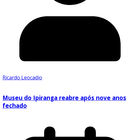
Ricardo Leocadio
Museu do Ipiranga reabre após nove anos
fechado