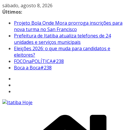
Pular
sábado, agosto 8, 2026
para
Últimos:
o
Projeto Bola Onde Mora prorroga inscrições para
conteúdo
nova turma no San Francisco
Prefeitura de Itatiba atualiza telefones de 24
unidades e serviços municipais
Eleições 2026: o que muda para candidatos e
eleitores?
FOCOnaPOLÍTICA#238
Boca a Boca#238