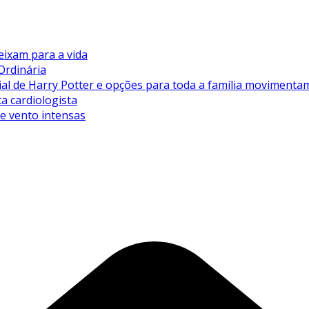
eixam para a vida
Ordinária
de Harry Potter e opções para toda a família movimentam 
ta cardiologista
de vento intensas