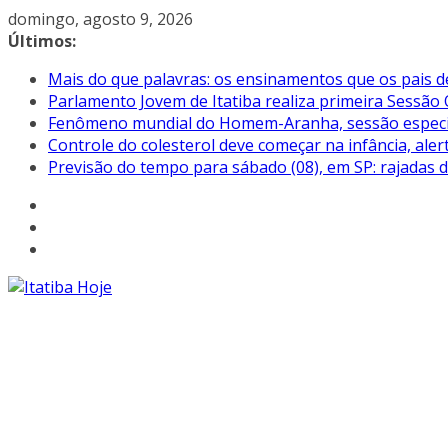
Pular
domingo, agosto 9, 2026
para
Últimos:
o
Mais do que palavras: os ensinamentos que os pais d
conteúdo
Parlamento Jovem de Itatiba realiza primeira Sessão 
Fenômeno mundial do Homem-Aranha, sessão especial 
Controle do colesterol deve começar na infância, aler
Previsão do tempo para sábado (08), em SP: rajadas 