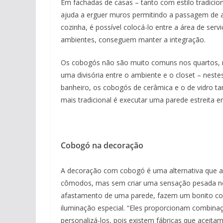
Em fachadas de casas – tanto com estilo tradicio
ajuda a erguer muros permitindo a passagem de ar
cozinha, é possível colocá-lo entre a área de se
ambientes, conseguem manter a integração.
Os cobogós não são muito comuns nos quartos, 
uma divisória entre o ambiente e o closet – nest
banheiro, os cobogós de cerâmica e o de vidro 
mais tradicional é executar uma parede estreita e
Cobogó na decoração
A decoração com cobogó é uma alternativa que ad
cômodos, mas sem criar uma sensação pesada no 
afastamento de uma parede, fazem um bonito co
iluminação especial. “Eles proporcionam combina
personalizá-los, pois existem fábricas que aceita