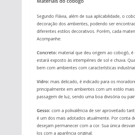
Materiais do cobogó
Segundo Flávia, além de sua aplicabilidade, o co
decoração dos ambientes, podendo ser encontrado
diferentes estilos decorativos. Porém, cada materi
Acompanhe:
Concreto:
material que deu origem ao cobogó, é
estará exposto às intempéries de sol e chuva. Q
bem com ambientes com características industriai
Vidro:
mais delicado, é indicado para os morador
principalmente em ambientes com um estilo mais 
passagem de luz, sendo uma boa divisória ou pain
Gesso:
com a polivalência de ser aproveitado tan
é um dos mais adotados atualmente. Por conta de
desejam permanecer com a cor. Sua única desvan
los com a aparência original;