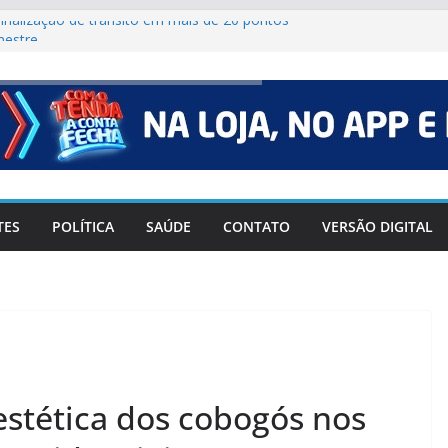
 sinalização de trânsito em mais de 20 pontos
mestre
o que muda para candidatos e eleitores?
CA#238
38
 indicia 16 pessoas por queda de avião da
TES
POLÍTICA
SAÚDE
CONTATO
VERSÃO DIGITAL
estética dos cobogós nos