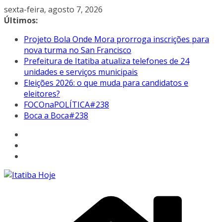
Pular
sexta-feira, agosto 7, 2026
para
Últimos:
o
Projeto Bola Onde Mora prorroga inscrições para
conteúdo
nova turma no San Francisco
Prefeitura de Itatiba atualiza telefones de 24
unidades e serviços municipais
Eleições 2026: o que muda para candidatos e
eleitores?
FOCOnaPOLÍTICA#238
Boca a Boca#238