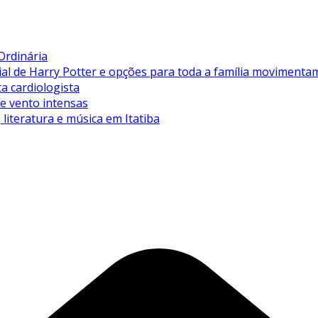
Ordinária
de Harry Potter e opções para toda a família movimentam 
ta cardiologista
de vento intensas
literatura e música em Itatiba