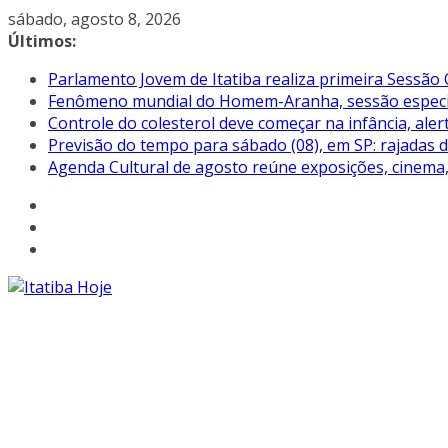
Pular
sábado, agosto 8, 2026
para
Últimos:
o
Parlamento Jovem de Itatiba realiza primeira Sessão 
conteúdo
Fenômeno mundial do Homem-Aranha, sessão especial 
Controle do colesterol deve começar na infância, aler
Previsão do tempo para sábado (08), em SP: rajadas 
Agenda Cultural de agosto reúne exposições, cinema, 