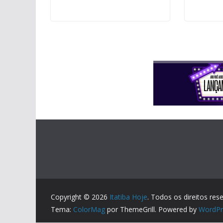
Copyright © 2026
Itatiba Hoje
. Todos os direitos res
Tema:
ColorMag
por ThemeGrill. Powered by
WordPr