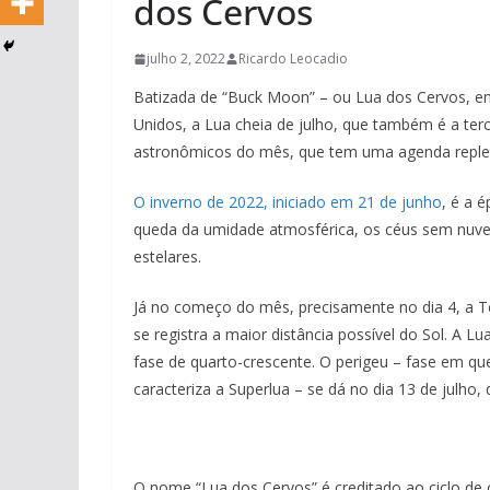
dos Cervos
julho 2, 2022
Ricardo Leocadio
Batizada de “Buck Moon” – ou Lua dos Cervos, em 
Unidos, a Lua cheia de julho, que também é a terc
astronômicos do mês, que tem uma agenda replet
O inverno de 2022, iniciado em 21 de junho
, é a 
queda da umidade atmosférica, os céus sem nuvens
estelares.
Já no começo do mês, precisamente no dia 4, a Te
se registra a maior distância possível do Sol. A Lu
fase de quarto-crescente. O perigeu – fase em que
caracteriza a Superlua – se dá no dia 13 de julho
O nome “Lua dos Cervos” é creditado ao ciclo de 