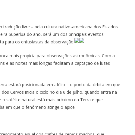
tradução livre – pela cultura nativo-americana dos Estados
eira Superlua do ano, será um dos principais eventos
a para os entusiastas da observação.
época mais propícia para observações astronômicas. Com a
 e as noites mais longas facilitam a captação de luzes
rra estará posicionada em afélio – o ponto da órbita em que
a dos Cervos inicia o ciclo no dia 6 de julho, quando entra na
 o satélite natural está mais próximo da Terra e que
, dia em que o fenômeno atinge o ápice.
crescimento anual dos chifres de cervos machos, que