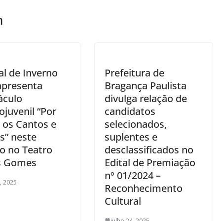
m
al de Inverno
Prefeitura de
apresenta
Bragança Paulista
áculo
divulga relação de
ojuvenil “Por
candidatos
 os Cantos e
selecionados,
s” neste
suplentes e
o no Teatro
desclassificados no
s Gomes
Edital de Premiação
nº 01/2024 –
4, 2025
Reconhecimento
Cultural
julho 24, 2025