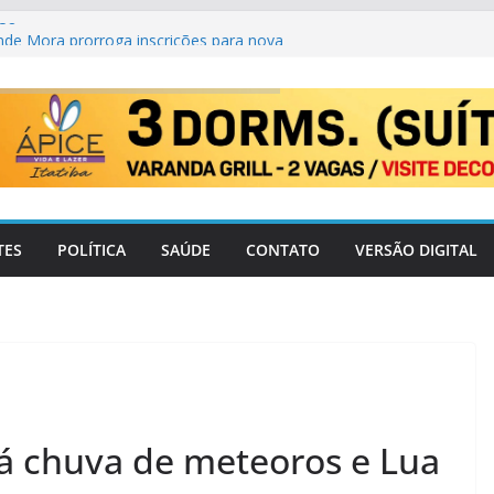
38
nde Mora prorroga inscrições para nova
rancisco
atiba atualiza telefones de 24 unidades e
pais
o que muda para candidatos e eleitores?
CA#238
TES
POLÍTICA
SAÚDE
CONTATO
VERSÃO DIGITAL
rá chuva de meteoros e Lua