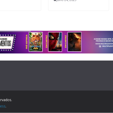
ervados.
ess
.