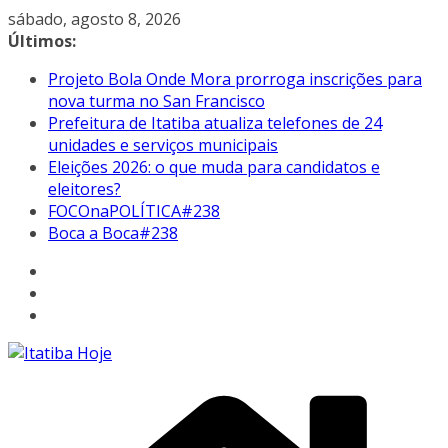
Pular
sábado, agosto 8, 2026
para
Últimos:
o
Projeto Bola Onde Mora prorroga inscrições para
conteúdo
nova turma no San Francisco
Prefeitura de Itatiba atualiza telefones de 24
unidades e serviços municipais
Eleições 2026: o que muda para candidatos e
eleitores?
FOCOnaPOLÍTICA#238
Boca a Boca#238