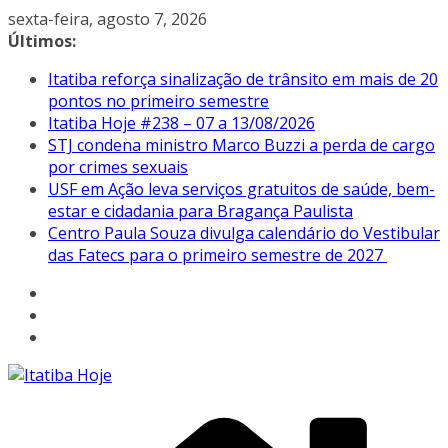
Pular
sexta-feira, agosto 7, 2026
para
Últimos:
o
Itatiba reforça sinalização de trânsito em mais de 20
conteúdo
pontos no primeiro semestre
Itatiba Hoje #238 – 07 a 13/08/2026
STJ condena ministro Marco Buzzi a perda de cargo
por crimes sexuais
USF em Ação leva serviços gratuitos de saúde, bem-
estar e cidadania para Bragança Paulista
Centro Paula Souza divulga calendário do Vestibular
das Fatecs para o primeiro semestre de 2027