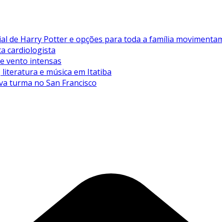
de Harry Potter e opções para toda a família movimentam 
ta cardiologista
de vento intensas
literatura e música em Itatiba
va turma no San Francisco