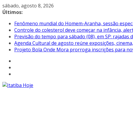
Pular
sábado, agosto 8, 2026
para
Últimos:
o
Fenômeno mundial do Homem-Aranha, sessão especial 
conteúdo
Controle do colesterol deve começar na infância, aler
Previsão do tempo para sábado (08), em SP: rajadas 
Agenda Cultural de agosto reúne exposições, cinema, 
Projeto Bola Onde Mora prorroga inscrições para no