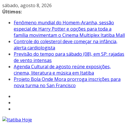
Pular
sábado, agosto 8, 2026
para
Últimos:
o
Fenômeno mundial do Homem-Aranha, sessão
conteúdo
especial de Harry Potter e opções para toda a
família movimentam o Cinema Multiplex Itatiba Mall
Controle do colesterol deve começar na infância,
alerta cardiologista
Previsão do tempo para sábado (08), em SP: rajadas
de vento intensas
Agenda Cultural de agosto reúne exposições,
cinema, literatura e música em Itatiba
Projeto Bola Onde Mora prorroga inscrições para
nova turma no San Francisco