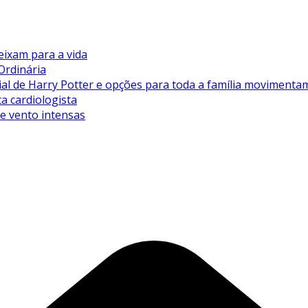
eixam para a vida
Ordinária
de Harry Potter e opções para toda a família movimentam 
ta cardiologista
de vento intensas