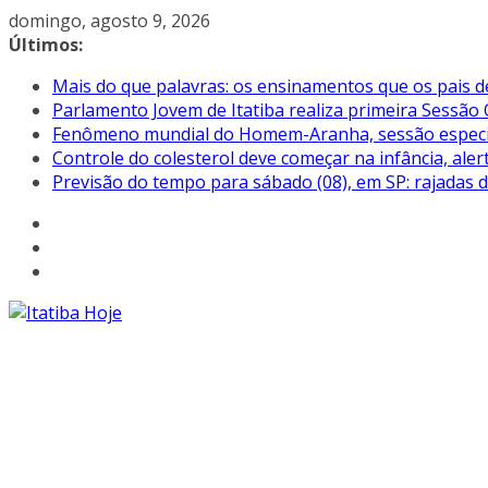
Pular
domingo, agosto 9, 2026
para
Últimos:
o
Mais do que palavras: os ensinamentos que os pais d
conteúdo
Parlamento Jovem de Itatiba realiza primeira Sessão 
Fenômeno mundial do Homem-Aranha, sessão especial 
Controle do colesterol deve começar na infância, aler
Previsão do tempo para sábado (08), em SP: rajadas 