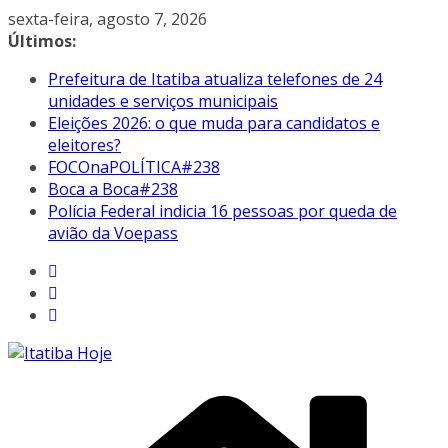
Pular
sexta-feira, agosto 7, 2026
para
Últimos:
o
Prefeitura de Itatiba atualiza telefones de 24
conteúdo
unidades e serviços municipais
Eleições 2026: o que muda para candidatos e
eleitores?
FOCOnaPOLÍTICA#238
Boca a Boca#238
Polícia Federal indicia 16 pessoas por queda de
avião da Voepass