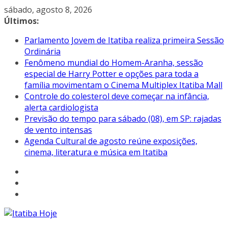
Pular
sábado, agosto 8, 2026
para
Últimos:
o
Parlamento Jovem de Itatiba realiza primeira Sessão
conteúdo
Ordinária
Fenômeno mundial do Homem-Aranha, sessão
especial de Harry Potter e opções para toda a
família movimentam o Cinema Multiplex Itatiba Mall
Controle do colesterol deve começar na infância,
alerta cardiologista
Previsão do tempo para sábado (08), em SP: rajadas
de vento intensas
Agenda Cultural de agosto reúne exposições,
cinema, literatura e música em Itatiba