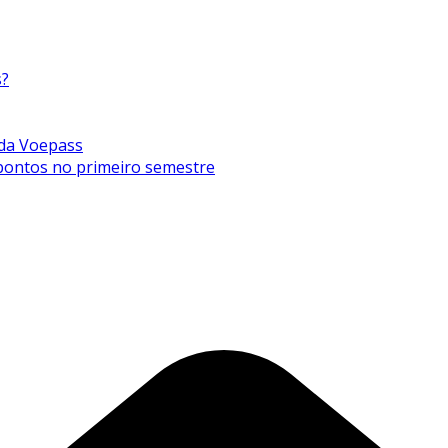
s?
 da Voepass
0 pontos no primeiro semestre