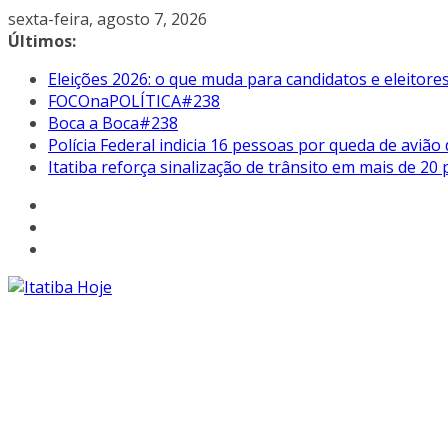
Pular
sexta-feira, agosto 7, 2026
para
Últimos:
o
Eleições 2026: o que muda para candidatos e eleitore
conteúdo
FOCOnaPOLÍTICA#238
Boca a Boca#238
Polícia Federal indicia 16 pessoas por queda de avião
Itatiba reforça sinalização de trânsito em mais de 2