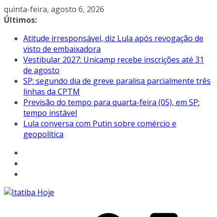
Pular
quinta-feira, agosto 6, 2026
para
Últimos:
o
Atitude irresponsável, diz Lula após revogação de
conteúdo
visto de embaixadora
Vestibular 2027: Unicamp recebe inscrições até 31
de agosto
SP: segundo dia de greve paralisa parcialmente três
linhas da CPTM
Previsão do tempo para quarta-feira (05), em SP:
tempo instável
Lula conversa com Putin sobre comércio e
geopolítica