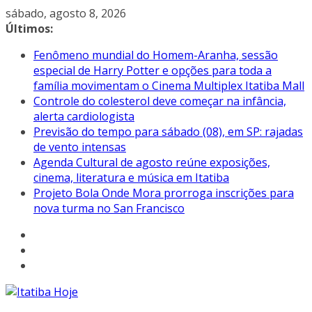
Pular
sábado, agosto 8, 2026
para
Últimos:
o
Fenômeno mundial do Homem-Aranha, sessão
conteúdo
especial de Harry Potter e opções para toda a
família movimentam o Cinema Multiplex Itatiba Mall
Controle do colesterol deve começar na infância,
alerta cardiologista
Previsão do tempo para sábado (08), em SP: rajadas
de vento intensas
Agenda Cultural de agosto reúne exposições,
cinema, literatura e música em Itatiba
Projeto Bola Onde Mora prorroga inscrições para
nova turma no San Francisco