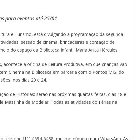
tas para eventos até 25/01
 Cultura e Turismo, está divulgando a programação da segunda
tividades, sessão de cinema, brincadeiras e contação de
meio do espaço da Biblioteca Infantil Maria Anita Hércules.
, acontece a oficina de Leitura Produtiva, em que crianças vão
), tem Cinema na Biblioteca em parceria com o Pontos MIS, do
ões, nos dias 20 e 24.
o de Histórias: serão nas próximas quartas-feiras, dias 18 e
 de Massinha de Modelar. Todas as atividades do Férias na
pelo telefone (11) 4594-5488, mesmo número para WhatsApp. As