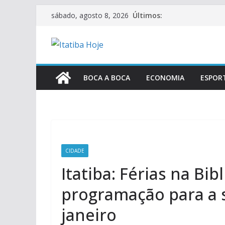
Pular
Últimos:
sábado, agosto 8, 2026
para
o
conteúdo
BOCA A BOCA
ECONOMIA
ESPOR
CIDADE
Itatiba: Férias na Bib
programação para a 
janeiro